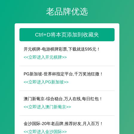
遥想公瑾当年，小乔初嫁了，雄姿英发。
羽扇纶巾，谈笑间，樯橹灰飞烟灭。
故国神游，多情应笑我，早生华发。
人生如梦，一尊还酹江月。